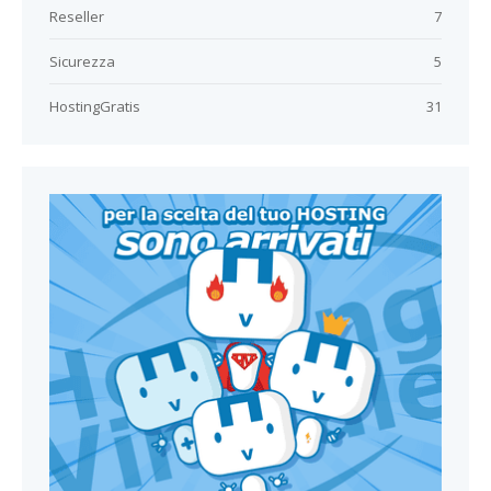
Reseller
7
Sicurezza
5
HostingGratis
31