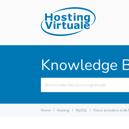
Knowledge B
Search
For
Home
Hosting
MySQL
Posso accedere al db