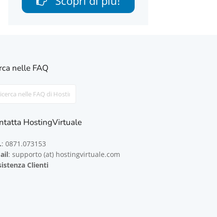
Scopri di più!
rca nelle FAQ
rch
ntatta HostingVirtuale
.
: 0871.073153
ail
: supporto (at) hostingvirtuale.com
istenza Clienti