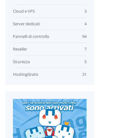
Cloud e VPS
3
Server dedicati
4
Pannelli di controllo
94
Reseller
7
Sicurezza
5
HostingGratis
31