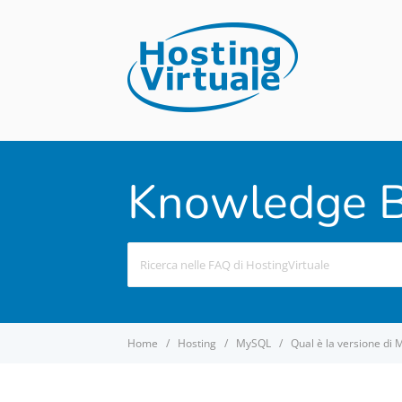
Knowledge B
Search
For
Home
Hosting
MySQL
Qual è la versione di 