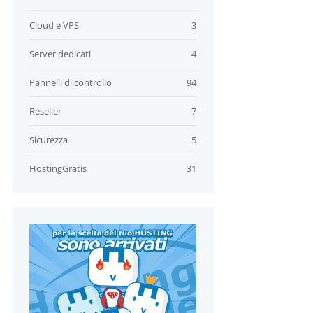
Cloud e VPS
3
Server dedicati
4
Pannelli di controllo
94
Reseller
7
Sicurezza
5
HostingGratis
31