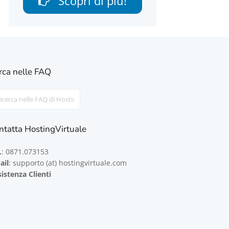
Scopri di più!
rca nelle FAQ
rch
ntatta HostingVirtuale
.
: 0871.073153
ail
: supporto (at) hostingvirtuale.com
istenza Clienti