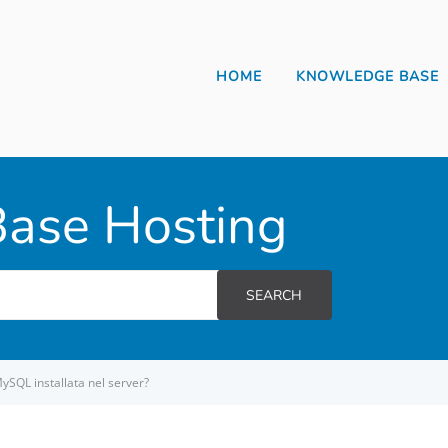
HOME
KNOWLEDGE BASE
ase Hosting
SEARCH
MySQL installata nel server?