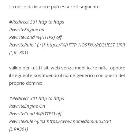
Il codice da inserire può essere il seguente:
#Redirect 301 http to https
RewriteEngine on
RewriteCond %{HTTPS} off
RewriteRule ^(.*)$ https://%{HTTP_HOST}%{REQUEST_URI}
[L,R=301]
valido per tutti i siti web senza modificare nulla, oppure
il seguente sostituendo il nome generico con quello del
proprio dominio:
#Redirect 301 http to https
RewriteEngine On
RewriteCond %{HTTPS} off
RewriteRule ^(.*)$ https://www.nomedominio.it/$1
[L,R=301]