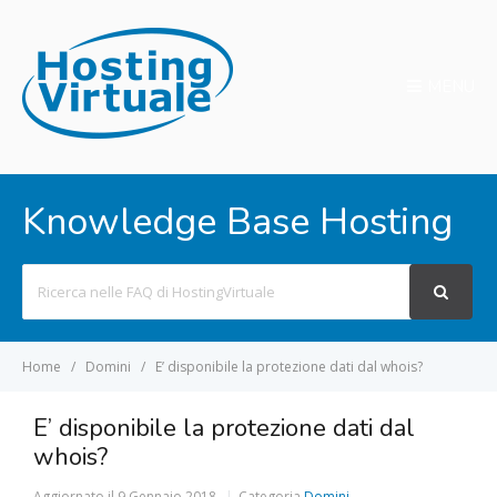
MENU
Knowledge Base Hosting
Search
For
Home
Domini
E’ disponibile la protezione dati dal whois?
E’ disponibile la protezione dati dal
whois?
Aggiornato il
9 Gennaio 2018
Categoria
Domini