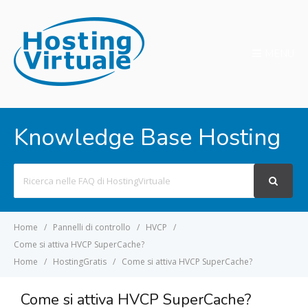
MENU
Knowledge Base Hosting
Search
For
Home
Pannelli di controllo
HVCP
Come si attiva HVCP SuperCache?
Home
HostingGratis
Come si attiva HVCP SuperCache?
Come si attiva HVCP SuperCache?