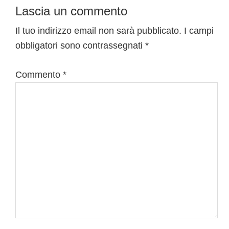
Interazioni
Lascia un commento
del
Il tuo indirizzo email non sarà pubblicato.
I campi
obbligatori sono contrassegnati
*
lettore
Commento
*