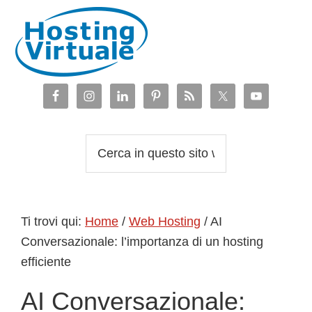
Passa
Passa
Passa
Passa
alla
al
alla
al
navigazione
contenuto
barra
piè
primaria
principale
laterale
di
primaria
pagina
Cerca
in
questo
sito
Ti trovi qui:
Home
/
Web Hosting
/
AI
web
Conversazionale: l’importanza di un hosting
efficiente
AI Conversazionale: