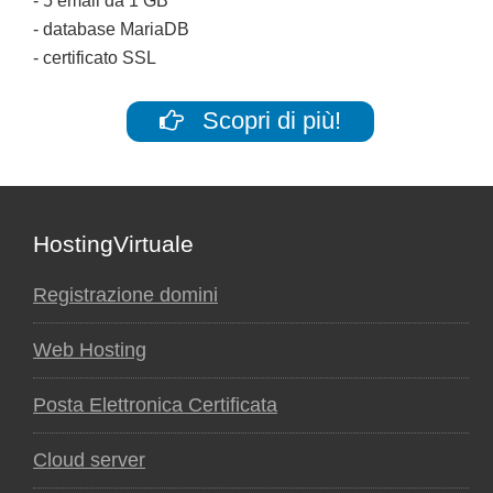
- 5 email da 1 GB
- database MariaDB
- certificato SSL
Scopri di più!
Footer
HostingVirtuale
Registrazione domini
Web Hosting
Posta Elettronica Certificata
Cloud server