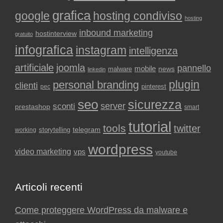
grafica
google
hosting condiviso
hosting
inbound marketing
hostinterview
gratuito
infografica
instagram
intelligenza
artificiale
joomla
pannello
mobile
news
malware
linkedin
plugin
personal branding
clienti
pinterest
pec
seo
sicurezza
sconti
server
prestashop
smart
tutorial
tools
twitter
storytelling
telegram
working
wordpress
video marketing
vps
youtube
Articoli recenti
Come proteggere WordPress da malware e