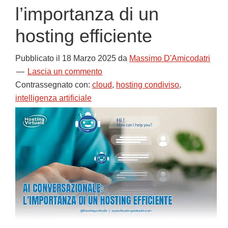
l’importanza di un
hosting efficiente
Pubblicato il
18 Marzo 2025
da
Massimo D'Amicodatri
Lascia un commento
Contrassegnato con:
cloud
,
hosting condiviso
,
intelligenza artificiale