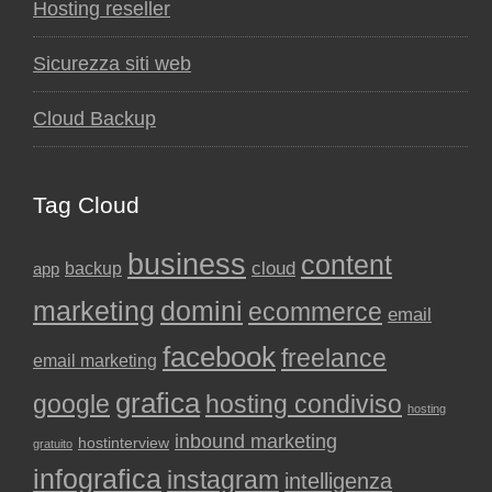
Hosting reseller
Sicurezza siti web
Cloud Backup
Tag Cloud
business
content
backup
cloud
app
marketing
domini
ecommerce
email
facebook
freelance
email marketing
grafica
google
hosting condiviso
hosting
inbound marketing
hostinterview
gratuito
infografica
instagram
intelligenza