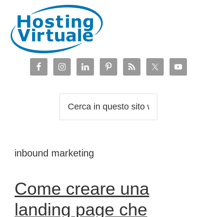
Passa
Passa
Passa
Passa
alla
al
alla
al
navigazione
contenuto
barra
piè
primaria
principale
laterale
di
primaria
pagina
Cerca
in
questo
sito
inbound marketing
web
Come creare una
landing page che