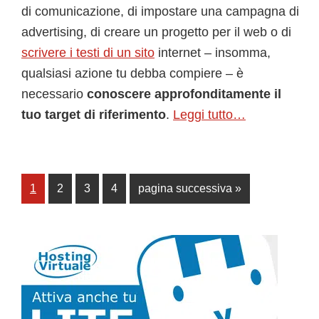
di comunicazione, di impostare una campagna di
advertising, di creare un progetto per il web o di
scrivere i testi di un sito
internet – insomma,
qualsiasi azione tu debba compiere – è
necessario
conoscere approfonditamente il
tuo target di riferimento
.
Leggi tutto…
Pagina
Pagina
Pagina
Pagina
Vai
1
2
3
4
pagina successiva »
alla
Barra
laterale
primaria