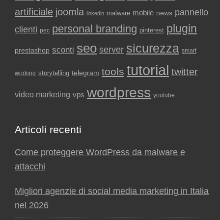
artificiale
joomla
pannello
mobile
news
malware
linkedin
plugin
personal branding
clienti
pinterest
pec
seo
sicurezza
sconti
server
prestashop
smart
tutorial
tools
twitter
storytelling
telegram
working
wordpress
video marketing
vps
youtube
Articoli recenti
Come proteggere WordPress da malware e
attacchi
Migliori agenzie di social media marketing in Italia
nel 2026