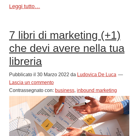
Leggi tutto…
7 libri di marketing (+1)
che devi avere nella tua
libreria
Pubblicato il
30 Marzo 2022
da
Ludovica De Luca
Lascia un commento
Contrassegnato con:
business
,
inbound marketing