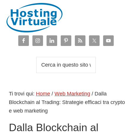
Passa
Passa
Passa
Passa
alla
al
alla
al
navigazione
contenuto
barra
piè
primaria
principale
laterale
di
primaria
pagina
Cerca
in
questo
sito
Ti trovi qui:
Home
/
Web Marketing
/
Dalla
web
Blockchain al Trading: Strategie efficaci tra crypto
e web marketing
Dalla Blockchain al