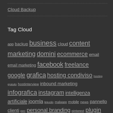
Cloud Backup
Tag Cloud
business
content
backup
cloud
app
marketing
domini
ecommerce
email
facebook
freelance
email marketing
grafica
google
hosting condiviso
hosting
inbound marketing
hostinterview
gratuito
infografica
instagram
intelligenza
artificiale
joomla
pannello
mobile
news
malware
linkedin
plugin
personal branding
clienti
pinterest
pec