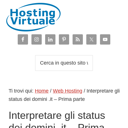
Passa
Passa
Passa
Passa
alla
al
alla
al
navigazione
contenuto
barra
piè
primaria
principale
laterale
di
primaria
pagina
Cerca
in
questo
sito
Ti trovi qui:
Home
/
Web Hosting
/
Interpretare gli
web
status dei domini .it – Prima parte
Interpretare gli status
dei domini .it – Prima