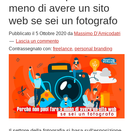
meno di avere un sito
web se sei un fotografo
Pubblicato il
5 Ottobre 2020
da
Massimo D'Amicodatri
Lascia un commento
Contrassegnato con:
freelance
,
personal branding
Il settore della fotografia si basa sull’esposizione