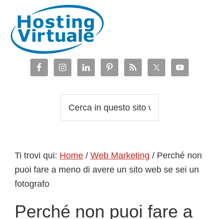
Passa
Passa
Passa
Passa
alla
al
alla
al
navigazione
contenuto
barra
piè
primaria
principale
laterale
di
primaria
pagina
Cerca
in
questo
sito
Ti trovi qui:
Home
/
Web Marketing
/
Perché non
web
puoi fare a meno di avere un sito web se sei un
fotografo
Perché non puoi fare a