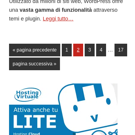
Utilizzato da milioni di siti web, WordPress offre
una
vasta gamma di funzionalità
attraverso
temi e plugin.
Leggi tutto…
Pagine
…
Vai
Pagina
Pagina
Pagina
Pagina
Pagina
«
pagina precedente
1
2
3
4
17
interim
alla
Vai
pagina successiva »
omesse
alla
Barra
laterale
primaria