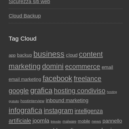
Sicurezza siti web
Cloud Backup
Tag Cloud
business
content
backup
cloud
app
marketing
domini
ecommerce
email
facebook
freelance
email marketing
grafica
google
hosting condiviso
hosting
inbound marketing
hostinterview
gratuito
infografica
instagram
intelligenza
artificiale
joomla
pannello
mobile
news
malware
linkedin