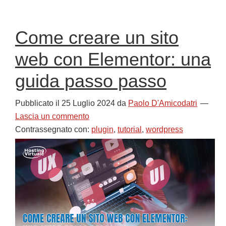
Come creare un sito
web con Elementor: una
guida passo passo
Pubblicato il
25 Luglio 2024
da
Paolo D'Amicodatri
Lascia un commento
Contrassegnato con:
plugin
,
tutorial
,
wordpress