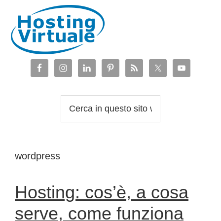
Passa
Passa
Passa
Passa
alla
al
alla
al
navigazione
contenuto
barra
piè
primaria
principale
laterale
di
primaria
pagina
Cerca
in
questo
sito
wordpress
web
Hosting: cos’è, a cosa
serve, come funziona