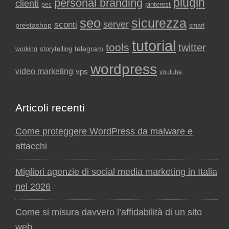
plugin
personal branding
clienti
pinterest
pec
seo
sicurezza
sconti
server
prestashop
smart
tutorial
tools
twitter
storytelling
telegram
working
wordpress
video marketing
vps
youtube
Articoli recenti
Come proteggere WordPress da malware e
attacchi
Migliori agenzie di social media marketing in Italia
nel 2026
Come si misura davvero l’affidabilità di un sito
web