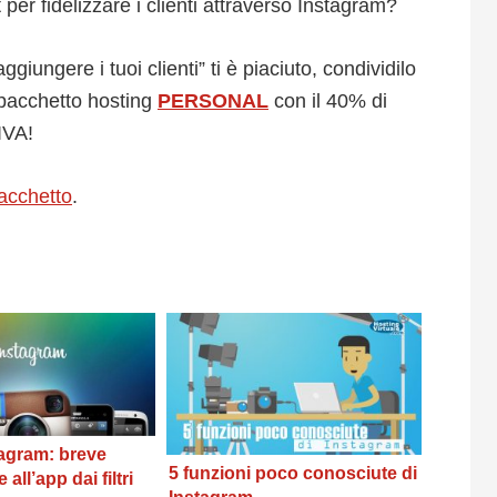
ect per fidelizzare i clienti attraverso Instagram?
iungere i tuoi clienti” ti è piaciuto, condividilo
 pacchetto hosting
PERSONAL
con il 40% di
IVA!
pacchetto
.
agram: breve
5 funzioni poco conosciute di
all’app dai filtri