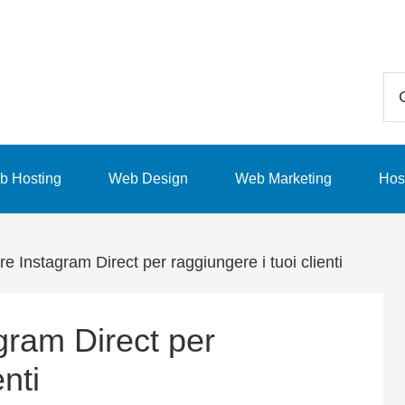
Ce
in
qu
sit
b Hosting
Web Design
Web Marketing
Hos
we
e Instagram Direct per raggiungere i tuoi clienti
gram Direct per
enti