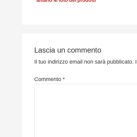
amano le foto dei prodotti
vintage
Interazioni
del
Lascia un commento
lettore
Il tuo indirizzo email non sarà pubblicato.
Commento
*