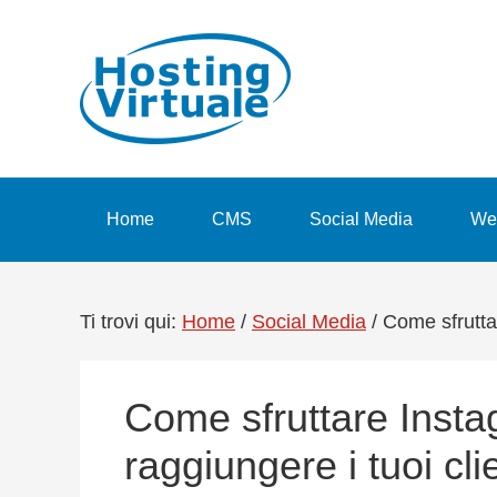
Passa
Passa
Passa
Passa
alla
al
alla
al
navigazione
contenuto
barra
piè
primaria
principale
laterale
di
primaria
pagina
Home
CMS
Social Media
We
Ti trovi qui:
Home
/
Social Media
/
Come sfruttar
Come sfruttare Insta
raggiungere i tuoi cli