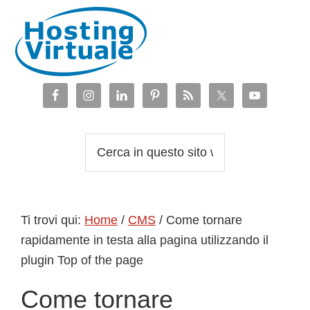
Passa
Passa
Passa
Passa
alla
al
alla
al
navigazione
contenuto
barra
piè
primaria
principale
laterale
di
primaria
pagina
Cerca
in
questo
sito
Ti trovi qui:
Home
/
CMS
/
Come tornare
web
rapidamente in testa alla pagina utilizzando il
plugin Top of the page
Come tornare