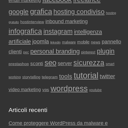
email marketing
grafica
google
hosting condiviso
hosting
inbound marketing
hostinterview
gratuito
infografica
instagram
intelligenza
artificiale
joomla
pannello
mobile
news
malware
linkedin
plugin
personal branding
clienti
pinterest
pec
seo
sicurezza
sconti
server
prestashop
smart
tutorial
tools
twitter
storytelling
telegram
working
wordpress
video marketing
vps
youtube
Articoli recenti
Come proteggere WordPress da malware e