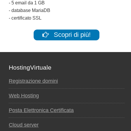
- 5 email da 1 GB
- database MariaDB
- certificato SSL
Scopri di più!
Footer
HostingVirtuale
Registrazione domini
Web Hosting
Posta Elettronica Certificata
Cloud server