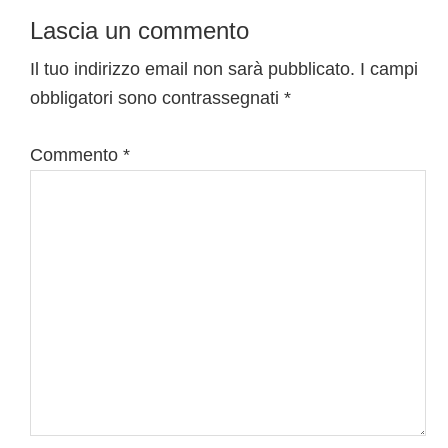
Interazioni
Lascia un commento
del
Il tuo indirizzo email non sarà pubblicato.
I campi
obbligatori sono contrassegnati
*
lettore
Commento
*