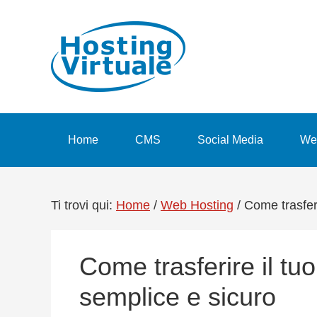
Passa
Passa
Passa
Passa
alla
al
alla
al
navigazione
contenuto
barra
piè
primaria
principale
laterale
di
primaria
pagina
Home
CMS
Social Media
We
Ti trovi qui:
Home
/
Web Hosting
/
Come trasferi
Come trasferire il tu
semplice e sicuro