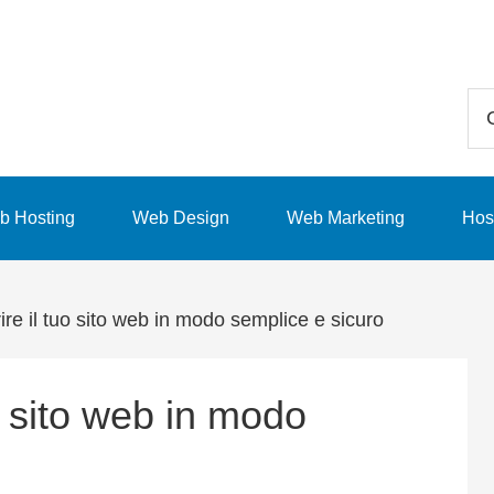
Ce
in
qu
sit
b Hosting
Web Design
Web Marketing
Hos
we
re il tuo sito web in modo semplice e sicuro
o sito web in modo