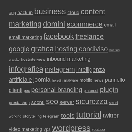
business
content
backup
cloud
app
marketing
domini
ecommerce
email
facebook
freelance
email marketing
grafica
google
hosting condiviso
hosting
inbound marketing
hostinterview
gratuito
infografica
instagram
intelligenza
artificiale
joomla
pannello
mobile
news
malware
linkedin
plugin
personal branding
clienti
pinterest
pec
seo
sicurezza
sconti
server
prestashop
smart
tutorial
tools
twitter
storytelling
telegram
working
wordpress
video marketing
vps
youtube