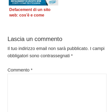
Defacement di un sito
web: cos’è e come
proteggersi
Interazioni
Lascia un commento
del
Il tuo indirizzo email non sarà pubblicato.
I campi
obbligatori sono contrassegnati
*
lettore
Commento
*