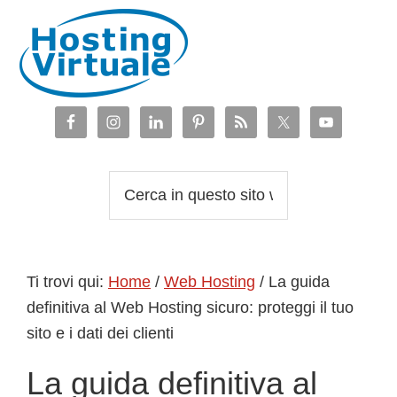
Passa
Passa
Passa
Passa
alla
al
alla
al
navigazione
contenuto
barra
piè
primaria
principale
laterale
di
primaria
pagina
Cerca
in
questo
sito
Ti trovi qui:
Home
/
Web Hosting
/
La guida
web
definitiva al Web Hosting sicuro: proteggi il tuo
sito e i dati dei clienti
La guida definitiva al