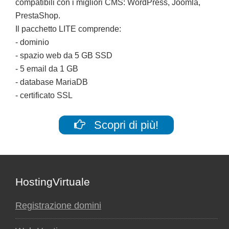
compatibili con i migliori CMS: WordPress, Joomla,
PrestaShop.
Il pacchetto LITE comprende:
- dominio
- spazio web da 5 GB SSD
- 5 email da 1 GB
- database MariaDB
- certificato SSL
Scopri di più!
Footer
HostingVirtuale
Registrazione domini