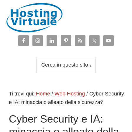
Passa
Passa
Passa
Passa
alla
al
alla
al
navigazione
contenuto
barra
piè
primaria
principale
laterale
di
primaria
pagina
Cerca
in
questo
sito
Ti trovi qui:
Home
/
Web Hosting
/
Cyber Security
web
e IA: minaccia o alleato della sicurezza?
Cyber Security e IA:
minaccia o alleato della