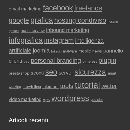
facebook
freelance
email marketing
grafica
google
hosting condiviso
hosting
inbound marketing
hostinterview
gratuito
infografica
instagram
intelligenza
artificiale
joomla
pannello
mobile
news
malware
linkedin
plugin
personal branding
clienti
pinterest
pec
seo
sicurezza
sconti
server
prestashop
smart
tutorial
tools
twitter
storytelling
telegram
working
wordpress
video marketing
vps
youtube
Articoli recenti