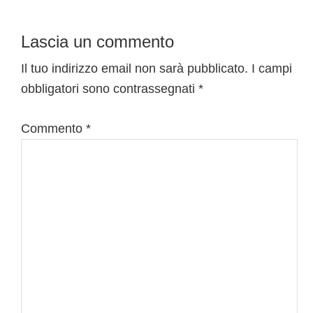
Interazioni
Lascia un commento
del
Il tuo indirizzo email non sarà pubblicato.
I campi
obbligatori sono contrassegnati
*
lettore
Commento
*