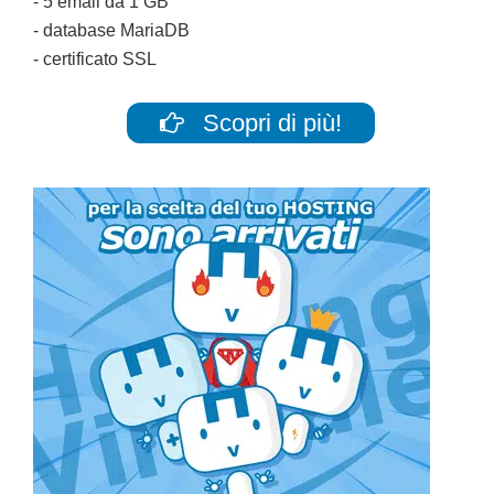
- 5 email da 1 GB
- database MariaDB
- certificato SSL
Scopri di più!