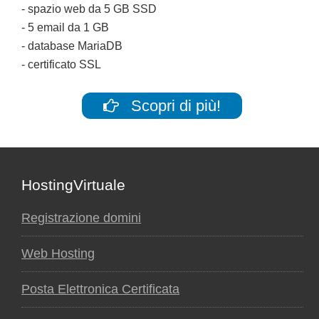
- spazio web da 5 GB SSD
- 5 email da 1 GB
- database MariaDB
- certificato SSL
Scopri di più!
Footer
HostingVirtuale
Registrazione domini
Web Hosting
Posta Elettronica Certificata