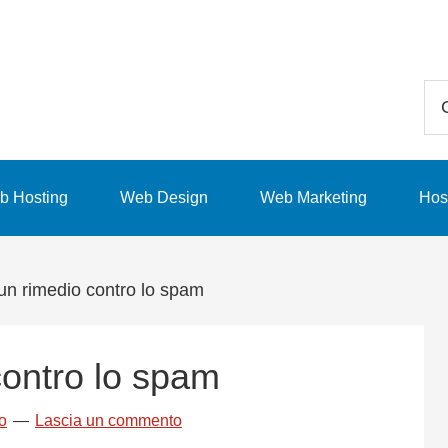
Ce
in
qu
sit
b Hosting
Web Design
Web Marketing
Hos
we
 un rimedio contro lo spam
contro lo spam
o
Lascia un commento