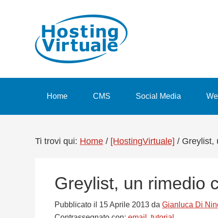
Passa
Passa
Passa
Passa
alla
al
alla
al
navigazione
contenuto
barra
piè
primaria
principale
laterale
di
primaria
pagina
Home
CMS
Social Media
We
Ti trovi qui:
Home
/
[HostingVirtuale]
/
Greylist,
Greylist, un rimedio 
Pubblicato il
15 Aprile 2013
da
Gianluca Di Nin
Contrassegnato con:
email
,
tutorial