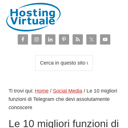
Passa
Passa
Passa
Passa
alla
al
alla
al
navigazione
contenuto
barra
piè
primaria
principale
laterale
di
primaria
pagina
Cerca
in
questo
sito
Ti trovi qui:
Home
/
Social Media
/
Le 10 migliori
web
funzioni di Telegram che devi assolutamente
conoscere
Le 10 migliori funzioni di