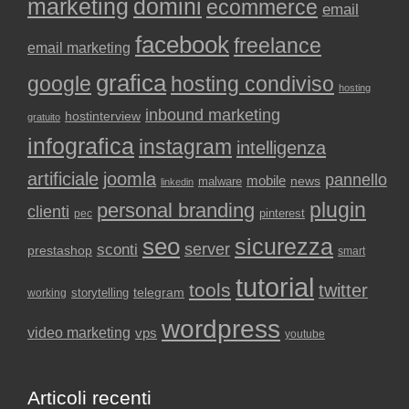
marketing
domini
ecommerce
email
facebook
freelance
email marketing
grafica
google
hosting condiviso
hosting
inbound marketing
hostinterview
gratuito
infografica
instagram
intelligenza
artificiale
joomla
pannello
mobile
news
malware
linkedin
plugin
personal branding
clienti
pinterest
pec
seo
sicurezza
sconti
server
prestashop
smart
tutorial
tools
twitter
storytelling
telegram
working
wordpress
video marketing
vps
youtube
Articoli recenti