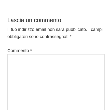
Telegram?
Interazioni
Lascia un commento
del
Il tuo indirizzo email non sarà pubblicato.
I campi
obbligatori sono contrassegnati
*
lettore
Commento
*