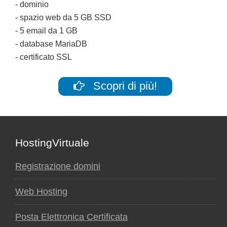
- dominio
- spazio web da 5 GB SSD
- 5 email da 1 GB
- database MariaDB
- certificato SSL
Scopri di più!
Footer
HostingVirtuale
Registrazione domini
Web Hosting
Posta Elettronica Certificata