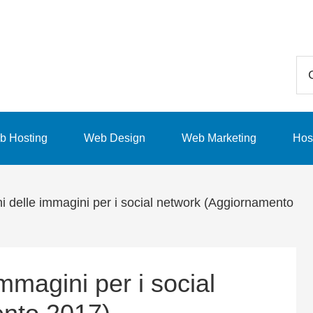
Ce
in
qu
sit
b Hosting
Web Design
Web Marketing
Hos
we
 delle immagini per i social network (Aggiornamento
mmagini per i social