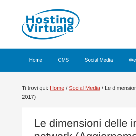
Passa
Passa
Passa
Passa
alla
al
alla
al
navigazione
contenuto
barra
piè
primaria
principale
laterale
di
primaria
pagina
Home
CMS
Social Media
We
Ti trovi qui:
Home
/
Social Media
/
Le dimensioni
2017)
Le dimensioni delle i