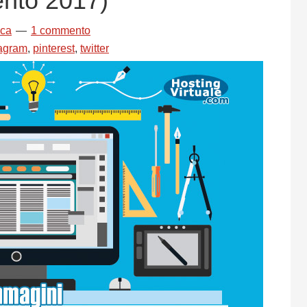
nto 2017)
uca
1 commento
tagram
,
pinterest
,
twitter