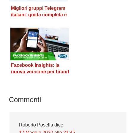
Migliori gruppi Telegram
italiani: guida completa e
verificata
Facebook Insights: la
nuova versione per brand
e aziende
Interazioni
Commenti
del
lettore
Roberto Posella
dice
17 Maggio 2020 alle 21:45