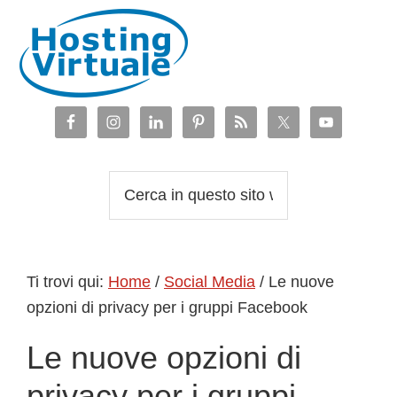
Passa
Passa
Passa
Passa
alla
al
alla
al
navigazione
contenuto
barra
piè
primaria
principale
laterale
di
primaria
pagina
Cerca
in
questo
sito
Ti trovi qui:
Home
/
Social Media
/
Le nuove
web
opzioni di privacy per i gruppi Facebook
Le nuove opzioni di
privacy per i gruppi