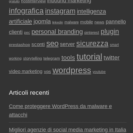
inbound marketing
hostinterview
gratuito
infografica
instagram
intelligenza
artificiale
joomla
pannello
mobile
news
malware
linkedin
plugin
personal branding
clienti
pinterest
pec
seo
sicurezza
sconti
server
prestashop
smart
tutorial
tools
twitter
storytelling
telegram
working
wordpress
video marketing
vps
youtube
Articoli recenti
Come proteggere WordPress da malware e
attacchi
Migliori agenzie di social media marketing in Italia