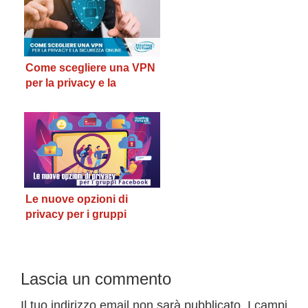
Come scegliere una VPN
per la privacy e la
sicurezza online
Le nuove opzioni di
privacy per i gruppi
Facebook
Interazioni
Lascia un commento
del
Il tuo indirizzo email non sarà pubblicato.
I campi