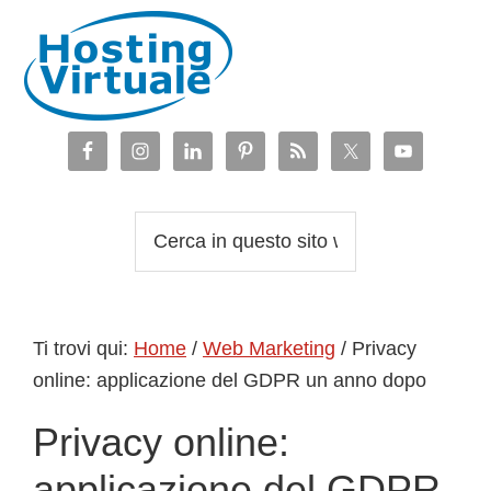
Passa
Passa
Passa
Passa
alla
al
alla
al
navigazione
contenuto
barra
piè
primaria
principale
laterale
di
primaria
pagina
Cerca
in
questo
sito
Ti trovi qui:
Home
/
Web Marketing
/
Privacy
web
online: applicazione del GDPR un anno dopo
Privacy online:
applicazione del GDPR