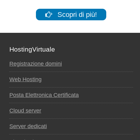
Scopri di più!
Footer
HostingVirtuale
Registrazione domini
Web Hosting
Posta Elettronica Certificata
Cloud server
Server dedicati