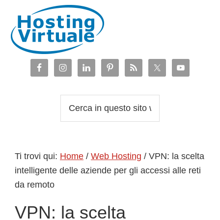
Passa
Passa
Passa
Passa
alla
al
alla
al
navigazione
contenuto
barra
piè
primaria
principale
laterale
di
primaria
pagina
Cerca
in
questo
sito
Ti trovi qui:
Home
/
Web Hosting
/
VPN: la scelta
web
intelligente delle aziende per gli accessi alle reti
da remoto
VPN: la scelta