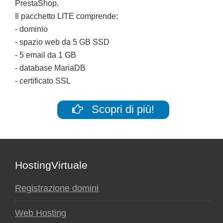
PrestaShop.
Il pacchetto LITE comprende:
- dominio
- spazio web da 5 GB SSD
- 5 email da 1 GB
- database MariaDB
- certificato SSL
Scopri di più!
Footer
HostingVirtuale
Registrazione domini
Web Hosting