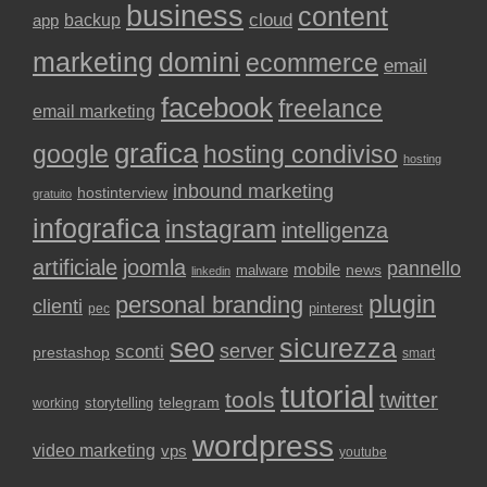
business
content
backup
cloud
app
marketing
domini
ecommerce
email
facebook
freelance
email marketing
grafica
google
hosting condiviso
hosting
inbound marketing
hostinterview
gratuito
infografica
instagram
intelligenza
artificiale
joomla
pannello
mobile
news
malware
linkedin
plugin
personal branding
clienti
pinterest
pec
seo
sicurezza
sconti
server
prestashop
smart
tutorial
tools
twitter
storytelling
telegram
working
wordpress
video marketing
vps
youtube