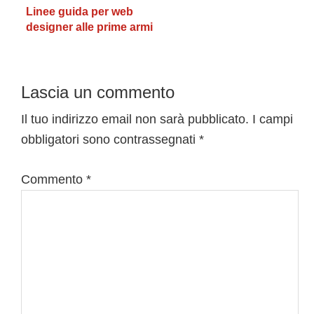
Linee guida per web
designer alle prime armi
Interazioni
Lascia un commento
del
Il tuo indirizzo email non sarà pubblicato.
I campi
obbligatori sono contrassegnati
*
lettore
Commento
*