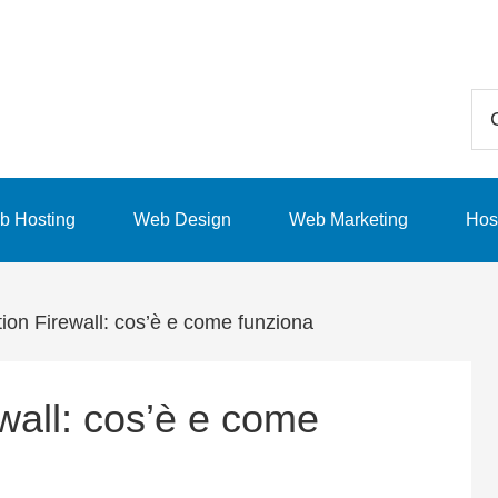
Ce
in
qu
sit
b Hosting
Web Design
Web Marketing
Hos
we
on Firewall: cos’è e come funziona
wall: cos’è e come