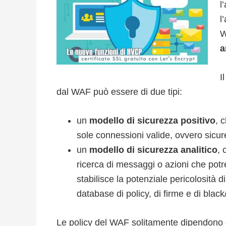
l
l
W
a
I
dal WAF può essere di due tipi:
un
modello di sicurezza positivo
, 
sole connessioni valide, ovvero sicur
un
modello di sicurezza analitico
, 
ricerca di messaggi o azioni che pot
stabilisce la potenziale pericolosità 
database di policy, di firme e di black/
Le policy del WAF solitamente dipendono da