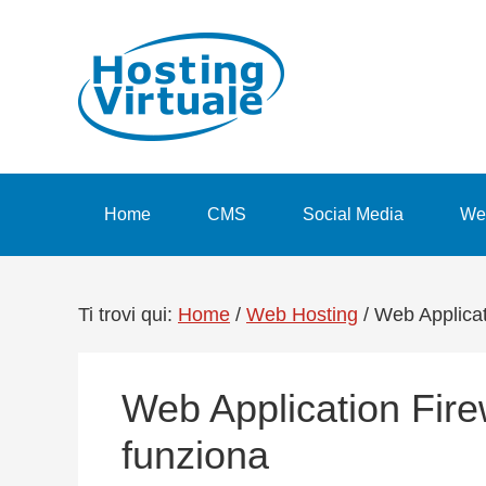
Passa
Passa
Passa
Passa
alla
al
alla
al
navigazione
contenuto
barra
piè
primaria
principale
laterale
di
primaria
pagina
Home
CMS
Social Media
We
Ti trovi qui:
Home
/
Web Hosting
/
Web Applicati
Web Application Fire
funziona