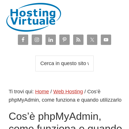
Passa
Passa
Passa
Passa
alla
al
alla
al
navigazione
contenuto
barra
piè
primaria
principale
laterale
di
primaria
pagina
Cerca
in
questo
sito
Ti trovi qui:
Home
/
Web Hosting
/
Cos’è
web
phpMyAdmin, come funziona e quando utilizzarlo
Cos’è phpMyAdmin,
come funziona e quando