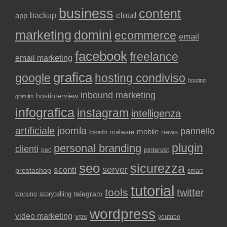
business
content
backup
cloud
app
marketing
domini
ecommerce
email
facebook
freelance
email marketing
grafica
google
hosting condiviso
hosting
inbound marketing
hostinterview
gratuito
infografica
instagram
intelligenza
artificiale
joomla
pannello
mobile
news
malware
linkedin
plugin
personal branding
clienti
pinterest
pec
seo
sicurezza
sconti
server
prestashop
smart
tutorial
tools
twitter
storytelling
telegram
working
wordpress
video marketing
vps
youtube