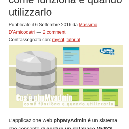
utilizzarlo
Pubblicato il
6 Settembre 2016
da
Massimo
D'Amicodatri
2 commenti
Contrassegnato con:
mysql
,
tutorial
L’applicazione web
phpMyAdmin
è un sistema
che consente di
gestire un database MySQL