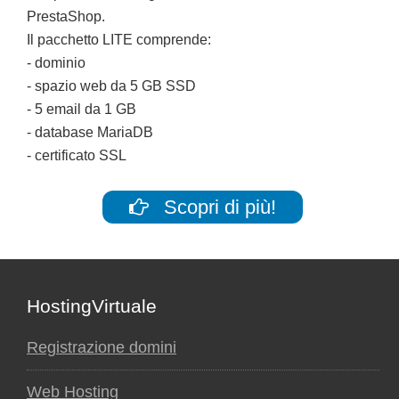
PrestaShop.
Il pacchetto LITE comprende:
- dominio
- spazio web da 5 GB SSD
- 5 email da 1 GB
- database MariaDB
- certificato SSL
Scopri di più!
Footer
HostingVirtuale
Registrazione domini
Web Hosting