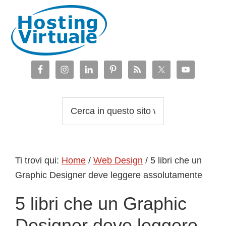
Passa
Passa
Passa
Passa
alla
al
alla
al
navigazione
contenuto
barra
piè
primaria
principale
laterale
di
primaria
pagina
Cerca
in
questo
sito
Ti trovi qui:
Home
/
Web Design
/
5 libri che un
web
Graphic Designer deve leggere assolutamente
5 libri che un Graphic
Designer deve leggere