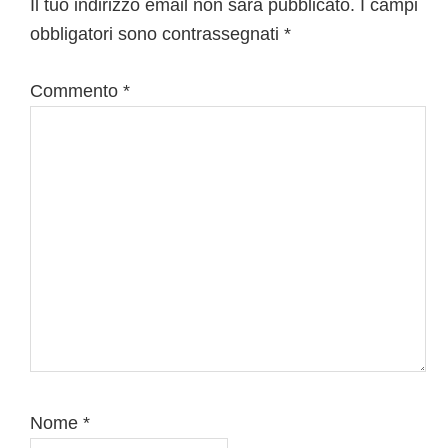
del
Il tuo indirizzo email non sarà pubblicato.
I campi
obbligatori sono contrassegnati
*
lettore
Commento
*
Nome
*