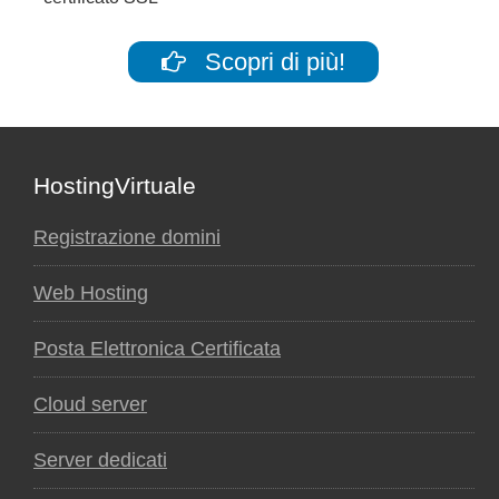
Scopri di più!
Footer
HostingVirtuale
Registrazione domini
Web Hosting
Posta Elettronica Certificata
Cloud server
Server dedicati