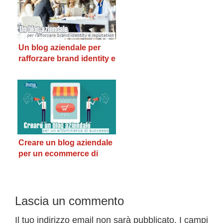
Un blog aziendale per
rafforzare brand identity e
reputation
Creare un blog aziendale
per un ecommerce di
successo
Interazioni
Lascia un commento
del
Il tuo indirizzo email non sarà pubblicato.
I campi