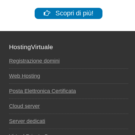
Scopri di più!
Footer
HostingVirtuale
Registrazione domini
Web Hosting
Posta Elettronica Certificata
Cloud server
Server dedicati