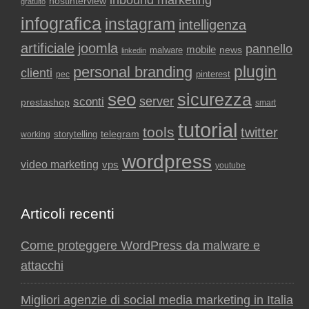
hostinterview
gratuito
infografica
instagram
intelligenza
artificiale
joomla
pannello
mobile
news
malware
linkedin
plugin
personal branding
clienti
pinterest
pec
seo
sicurezza
sconti
server
prestashop
smart
tutorial
tools
twitter
storytelling
telegram
working
wordpress
video marketing
vps
youtube
Articoli recenti
Come proteggere WordPress da malware e
attacchi
Migliori agenzie di social media marketing in Italia