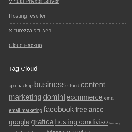
Virtual Private Server
Hosting reseller
Sicurezza siti web
Cloud Backup
Tag Cloud
business
content
backup
cloud
app
marketing
domini
ecommerce
email
facebook
freelance
email marketing
grafica
google
hosting condiviso
hosting
inbound marketing