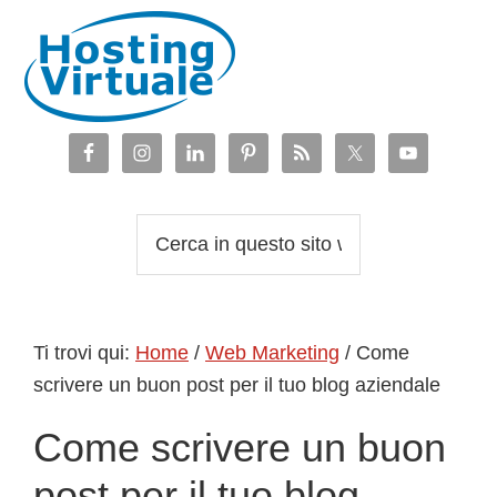
Passa
Passa
Passa
Passa
alla
al
alla
al
navigazione
contenuto
barra
piè
primaria
principale
laterale
di
primaria
pagina
Cerca
in
questo
sito
Ti trovi qui:
Home
/
Web Marketing
/
Come
web
scrivere un buon post per il tuo blog aziendale
Come scrivere un buon
post per il tuo blog