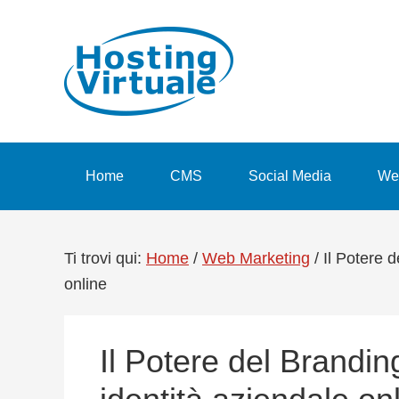
Passa
Passa
Passa
Passa
alla
al
alla
al
navigazione
contenuto
barra
piè
primaria
principale
laterale
di
primaria
pagina
Home
CMS
Social Media
We
Ti trovi qui:
Home
/
Web Marketing
/
Il Potere d
online
Il Potere del Brandin