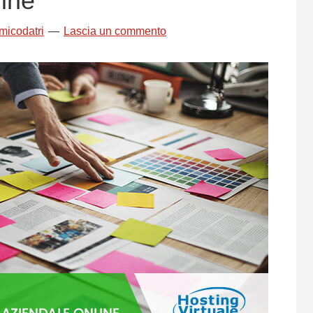
line
icodatri
Lascia un commento