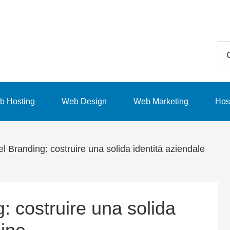
Ce
in
qu
sit
b Hosting
Web Design
Web Marketing
Hos
we
el Branding: costruire una solida identità aziendale
g: costruire una solida