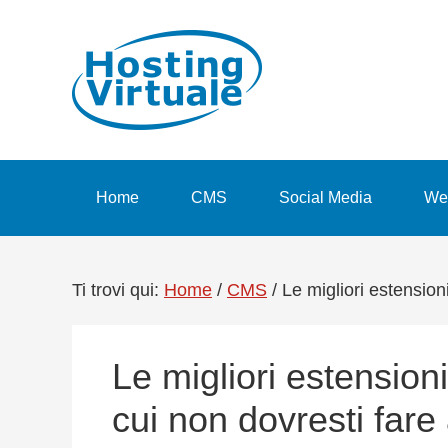
Passa
Passa
Passa
Passa
alla
al
alla
al
navigazione
contenuto
barra
piè
primaria
principale
laterale
di
primaria
pagina
Home
CMS
Social Media
We
Ti trovi qui:
Home
/
CMS
/
Le migliori estension
Le migliori estension
cui non dovresti far