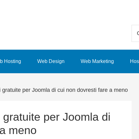
Ce
in
qu
sit
b Hosting
Web Design
Web Marketing
Hos
we
i gratuite per Joomla di cui non dovresti fare a meno
i gratuite per Joomla di
e a meno