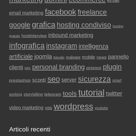
email
facebook
freelance
email marketing
grafica
google
hosting condiviso
hosting
inbound marketing
hostinterview
gratuito
infografica
instagram
intelligenza
artificiale
joomla
pannello
mobile
news
malware
linkedin
plugin
personal branding
clienti
pinterest
pec
seo
sicurezza
sconti
server
prestashop
smart
tutorial
tools
twitter
storytelling
telegram
working
wordpress
video marketing
vps
youtube
Articoli recenti