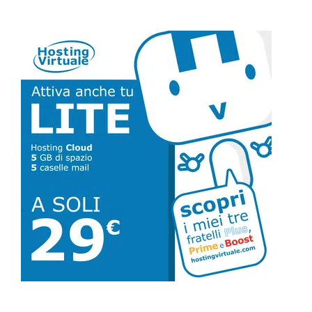
alla
Barra
laterale
primaria