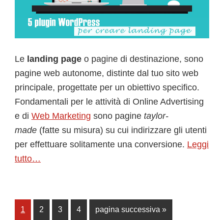
Le
landing page
o pagine di destinazione, sono
pagine web autonome, distinte dal tuo sito web
principale, progettate per un obiettivo specifico.
Fondamentali per le attività di Online Advertising
e di
Web Marketing
sono pagine
taylor-
made
(fatte su misura) su cui indirizzare gli utenti
per effettuare solitamente una conversione.
Leggi
tutto…
Pagina
Pagina
Pagina
Pagina
Vai
1
2
3
4
pagina successiva »