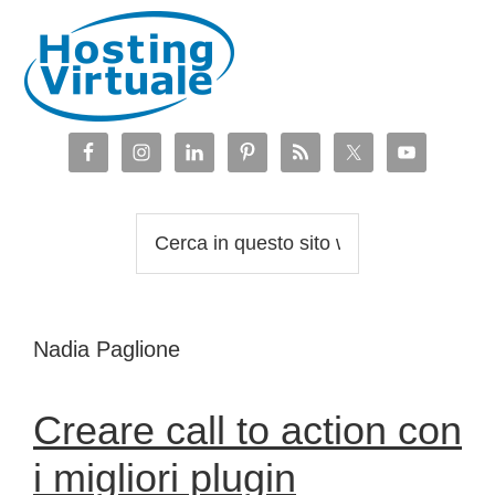
Passa
Passa
Passa
Passa
alla
al
alla
al
navigazione
contenuto
barra
piè
primaria
principale
laterale
di
primaria
pagina
Cerca
in
questo
sito
Nadia Paglione
web
Creare call to action con
i migliori plugin