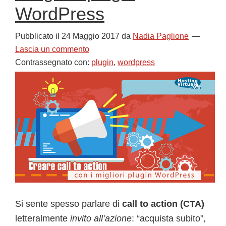
WordPress
Pubblicato il
24 Maggio 2017
da
Nadia Paglione
Lascia un commento
Contrassegnato con:
plugin
,
wordpress
Si sente spesso parlare di
call to action (CTA)
letteralmente
invito all’azione
: “acquista subito”,