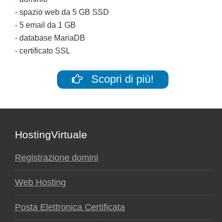
- spazio web da 5 GB SSD
- 5 email da 1 GB
- database MariaDB
- certificato SSL
Scopri di più!
Footer
HostingVirtuale
Registrazione domini
Web Hosting
Posta Elettronica Certificata