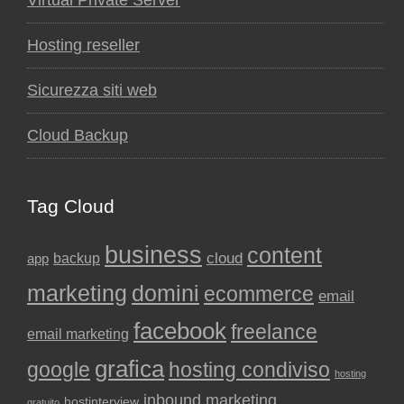
Virtual Private Server
Hosting reseller
Sicurezza siti web
Cloud Backup
Tag Cloud
business
content
backup
cloud
app
marketing
domini
ecommerce
email
facebook
freelance
email marketing
grafica
google
hosting condiviso
hosting
inbound marketing
hostinterview
gratuito