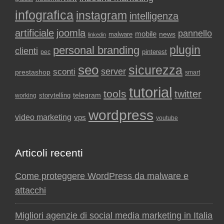
infografica
instagram
intelligenza
artificiale
joomla
pannello
mobile
news
malware
linkedin
plugin
personal branding
clienti
pinterest
pec
seo
sicurezza
sconti
server
prestashop
smart
tutorial
tools
twitter
storytelling
telegram
working
wordpress
video marketing
vps
youtube
Articoli recenti
Come proteggere WordPress da malware e
attacchi
Migliori agenzie di social media marketing in Italia