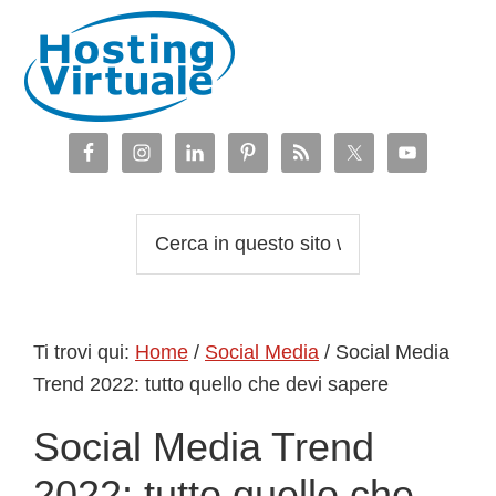
Passa
Passa
Passa
Passa
alla
al
alla
al
navigazione
contenuto
barra
piè
primaria
principale
laterale
di
primaria
pagina
Cerca
in
questo
sito
Ti trovi qui:
Home
/
Social Media
/
Social Media
web
Trend 2022: tutto quello che devi sapere
Social Media Trend
2022: tutto quello che