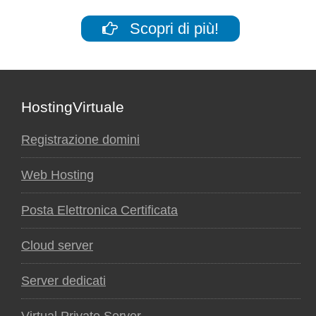
Scopri di più!
Footer
HostingVirtuale
Registrazione domini
Web Hosting
Posta Elettronica Certificata
Cloud server
Server dedicati