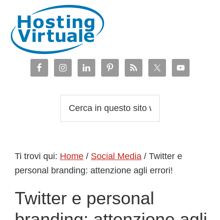
Passa
Passa
Passa
Passa
alla
al
alla
al
navigazione
contenuto
barra
piè
primaria
principale
laterale
di
primaria
pagina
Cerca
in
questo
sito
Ti trovi qui:
Home
/
Social Media
/
Twitter e
web
personal branding: attenzione agli errori!
Twitter e personal
branding: attenzione agli