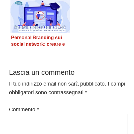
Personal Branding sui
social network: creare e
implementare una
strategia
Interazioni
Lascia un commento
del
Il tuo indirizzo email non sarà pubblicato.
I campi
obbligatori sono contrassegnati
*
lettore
Commento
*