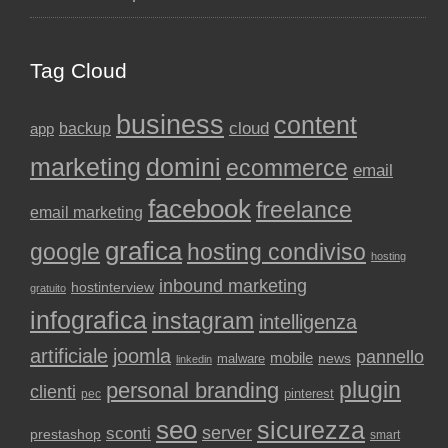
Tag Cloud
business
content
backup
cloud
app
marketing
domini
ecommerce
email
facebook
freelance
email marketing
grafica
google
hosting condiviso
hosting
inbound marketing
hostinterview
gratuito
infografica
instagram
intelligenza
artificiale
joomla
pannello
mobile
news
malware
linkedin
plugin
personal branding
clienti
pinterest
pec
seo
sicurezza
sconti
server
prestashop
smart