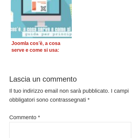
Joomla cos’è, a cosa
serve e come si usa:
guida per principianti
Interazioni
Lascia un commento
del
Il tuo indirizzo email non sarà pubblicato.
I campi
obbligatori sono contrassegnati
*
lettore
Commento
*