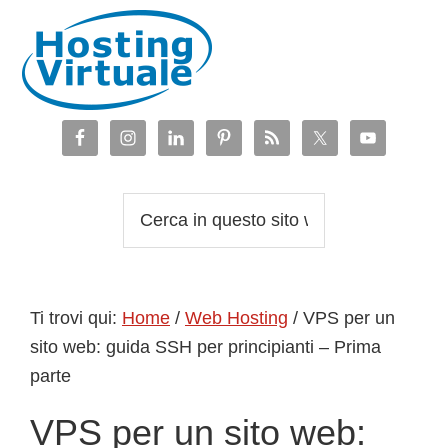
Passa
Passa
Passa
Passa
alla
al
alla
al
navigazione
contenuto
barra
piè
primaria
principale
laterale
di
primaria
pagina
Cerca
in
questo
sito
Ti trovi qui:
Home
/
Web Hosting
/
VPS per un
web
sito web: guida SSH per principianti – Prima
parte
VPS per un sito web: