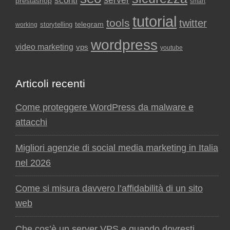
sconti
server
prestashop
smart
tutorial
tools
twitter
storytelling
telegram
working
wordpress
video marketing
vps
youtube
Articoli recenti
Come proteggere WordPress da malware e
attacchi
Migliori agenzie di social media marketing in Italia
nel 2026
Come si misura davvero l’affidabilità di un sito
web
Che cos’è un server VPS e quando dovresti