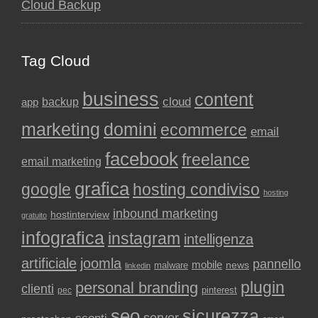
Cloud Backup
Tag Cloud
business
content
backup
cloud
app
marketing
domini
ecommerce
email
facebook
freelance
email marketing
grafica
google
hosting condiviso
hosting
inbound marketing
hostinterview
gratuito
infografica
instagram
intelligenza
artificiale
joomla
pannello
mobile
news
malware
linkedin
plugin
personal branding
clienti
pinterest
pec
seo
sicurezza