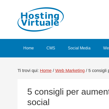
Passa
Passa
Passa
Passa
alla
al
alla
al
navigazione
contenuto
barra
piè
primaria
principale
laterale
di
primaria
pagina
Home
CMS
Social Media
We
Ti trovi qui:
Home
/
Web Marketing
/
5 consigli 
5 consigli per aument
social