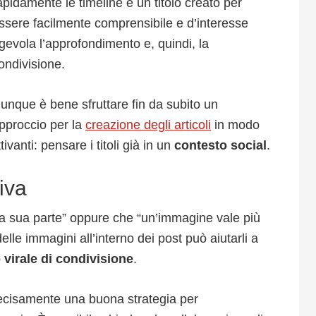
apidamente le timeline e un titolo creato per
ssere facilmente comprensibile e d’interesse
gevola l’approfondimento e, quindi, la
ondivisione.
unque è bene sfruttare fin da subito un
pproccio per la
creazione degli articoli
in modo
ivanti: pensare i titoli già in un
contesto social
.
iva
la sua parte” oppure che “un’immagine vale più
elle immagini all’interno dei post può aiutarli a
o virale di condivisione
.
 decisamente una buona strategia per