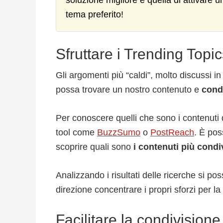
soluzione migliore è quella di attivare 
tema preferito!
Sfruttare i Trending Topi
Gli argomenti più “caldi”, molto discussi in
possa trovare un nostro contenuto e
condi
Per conoscere quelli che sono i contenuti
tool come
BuzzSumo
o
PostReach
. È pos
scoprire quali sono
i contenuti più condi
Analizzando i risultati delle ricerche si po
direzione concentrare i propri sforzi per l
Facilitare la condivisione 