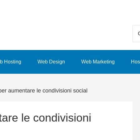
Ce
in
qu
sit
b Hosting
Web Design
Web Marketing
Hos
we
per aumentare le condivisioni social
are le condivisioni