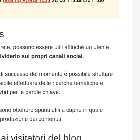
un
hosting WordPress
su cui installare il tuo
cs
 rete, possono essere utili affinché un utente
viderlo sui propri canali social
.
 di successo del momento è possibile sfruttare
sibile effettuare delle ricerche tematiche e
visi
per le parole chiave.
ssono ottenere spunti utili a capire in quale
a produzione dei contenuti.
ai visitatori del blog