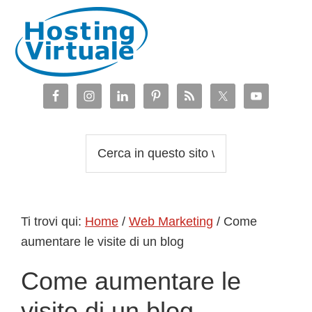
Passa
Passa
Passa
Passa
alla
al
alla
al
navigazione
contenuto
barra
piè
primaria
principale
laterale
di
primaria
pagina
Cerca
in
questo
sito
Ti trovi qui:
Home
/
Web Marketing
/
Come
web
aumentare le visite di un blog
Come aumentare le
visite di un blog