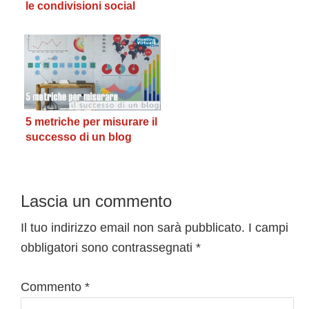
le condivisioni social
5 metriche per misurare il
successo di un blog
Interazioni
Lascia un commento
del
Il tuo indirizzo email non sarà pubblicato.
I campi
obbligatori sono contrassegnati
*
lettore
Commento
*