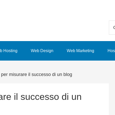
Ce
in
qu
sit
b Hosting
Web Design
Web Marketing
Hos
we
per misurare il successo di un blog
re il successo di un