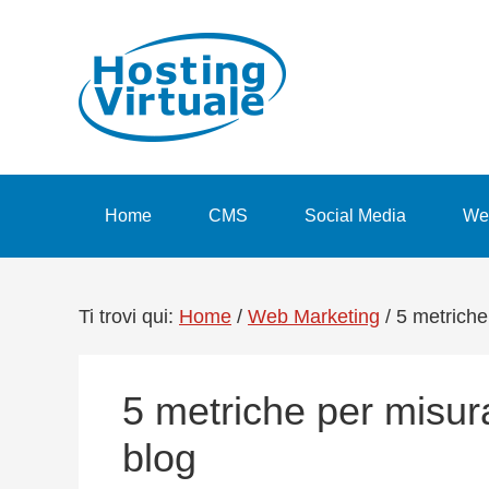
Passa
Passa
Passa
Passa
alla
al
alla
al
navigazione
contenuto
barra
piè
primaria
principale
laterale
di
primaria
pagina
Home
CMS
Social Media
We
Ti trovi qui:
Home
/
Web Marketing
/
5 metriche 
5 metriche per misura
blog