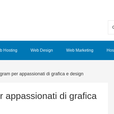
Ce
in
qu
sit
b Hosting
Web Design
Web Marketing
Hos
we
tagram per appassionati di grafica e design
r appassionati di grafica