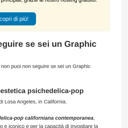
principali, grazie al nostro hosting gratuito.
opri di più!
seguire se sei un Graphic
 non puoi non seguire se sei un Graphic
 estetica psichedelica-pop
di Losa Angeles, in California.
edelica-pop californiana contemporanea
,
 e iconico e per la capacità di invogliare la