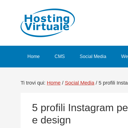
Passa
Passa
Passa
Passa
alla
al
alla
al
navigazione
contenuto
barra
piè
primaria
principale
laterale
di
primaria
pagina
Home
CMS
Social Media
We
Ti trovi qui:
Home
/
Social Media
/
5 profili Ins
5 profili Instagram pe
e design