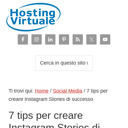
Passa
Passa
Passa
Passa
alla
al
alla
al
navigazione
contenuto
barra
piè
primaria
principale
laterale
di
primaria
pagina
Cerca
in
questo
sito
Ti trovi qui:
Home
/
Social Media
/
7 tips per
web
creare Instagram Stories di successo
7 tips per creare
Instagram Stories di