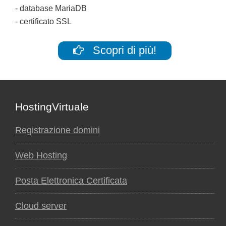
- database MariaDB
- certificato SSL
Scopri di più!
Footer
HostingVirtuale
Registrazione domini
Web Hosting
Posta Elettronica Certificata
Cloud server