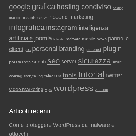
grafica
google
hosting condiviso
hosting
inbound marketing
hostinterview
gratuito
infografica
instagram
intelligenza
artificiale
joomla
pannello
mobile
news
malware
linkedin
plugin
personal branding
clienti
pinterest
pec
seo
sicurezza
sconti
server
prestashop
smart
tutorial
tools
twitter
storytelling
telegram
working
wordpress
video marketing
vps
youtube
Articoli recenti
Come proteggere WordPress da malware e
attacchi