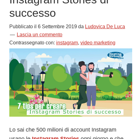
successo
Pubblicato il
6 Settembre 2019
da
Ludovica De Luca
Lascia un commento
Contrassegnato con:
instagram
,
video marketing
Lo sai che 500 milioni di account Instagram
usano le
Instagram Stories
ogni giorno e che