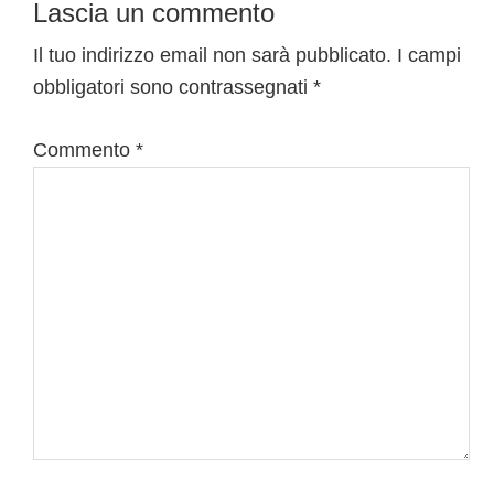
Interazioni
Lascia un commento
del
Il tuo indirizzo email non sarà pubblicato.
I campi
obbligatori sono contrassegnati
*
lettore
Commento
*