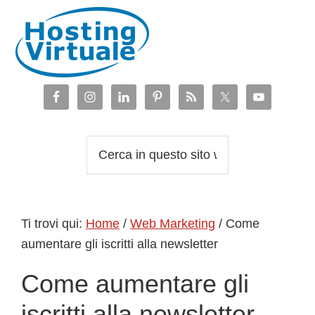
Passa
Passa
Passa
Passa
alla
al
alla
al
navigazione
contenuto
barra
piè
primaria
principale
laterale
di
primaria
pagina
Cerca
in
questo
sito
Ti trovi qui:
Home
/
Web Marketing
/
Come
web
aumentare gli iscritti alla newsletter
Come aumentare gli
iscritti alla newsletter