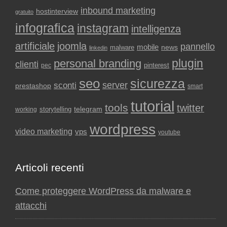
inbound marketing
hostinterview
gratuito
infografica
instagram
intelligenza
artificiale
joomla
pannello
mobile
news
malware
linkedin
plugin
personal branding
clienti
pinterest
pec
seo
sicurezza
sconti
server
prestashop
smart
tutorial
tools
twitter
storytelling
telegram
working
wordpress
video marketing
vps
youtube
Articoli recenti
Come proteggere WordPress da malware e
attacchi