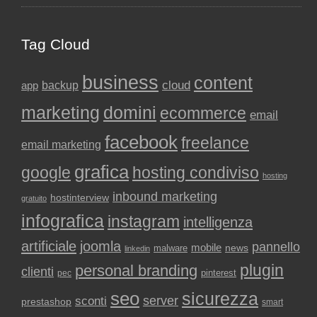
Tag Cloud
business
content
backup
cloud
app
marketing
domini
ecommerce
email
facebook
freelance
email marketing
grafica
google
hosting condiviso
hosting
inbound marketing
hostinterview
gratuito
infografica
instagram
intelligenza
artificiale
joomla
pannello
mobile
news
malware
linkedin
plugin
personal branding
clienti
pinterest
pec
seo
sicurezza
sconti
server
prestashop
smart