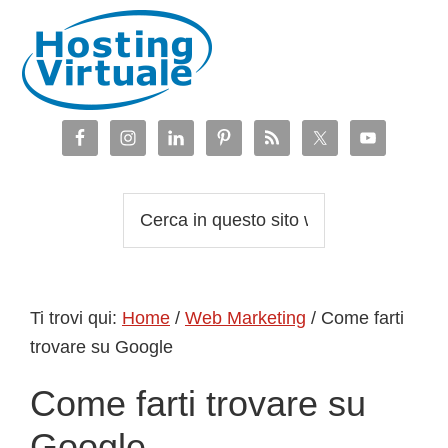
Passa
Passa
Passa
Passa
alla
al
alla
al
navigazione
contenuto
barra
piè
primaria
principale
laterale
di
primaria
pagina
Cerca
in
questo
sito
Ti trovi qui:
Home
/
Web Marketing
/
Come farti
web
trovare su Google
Come farti trovare su
Google