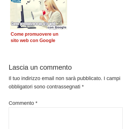
Come promuovere un
sito web con Google
Interazioni
Lascia un commento
del
Il tuo indirizzo email non sarà pubblicato.
I campi
obbligatori sono contrassegnati
*
lettore
Commento
*