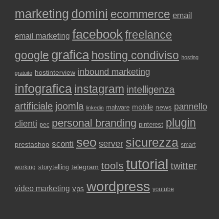
marketing
domini
ecommerce
email
facebook
freelance
email marketing
grafica
google
hosting condiviso
hosting
inbound marketing
hostinterview
gratuito
infografica
instagram
intelligenza
artificiale
joomla
pannello
mobile
news
malware
linkedin
plugin
personal branding
clienti
pinterest
pec
seo
sicurezza
sconti
server
prestashop
smart
tutorial
tools
twitter
storytelling
telegram
working
wordpress
video marketing
vps
youtube