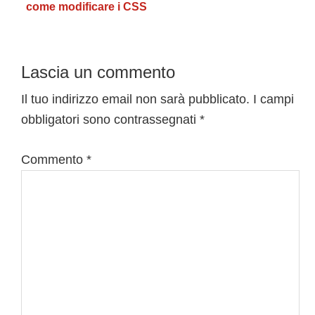
come modificare i CSS
Interazioni
Lascia un commento
del
Il tuo indirizzo email non sarà pubblicato.
I campi
obbligatori sono contrassegnati
*
lettore
Commento
*