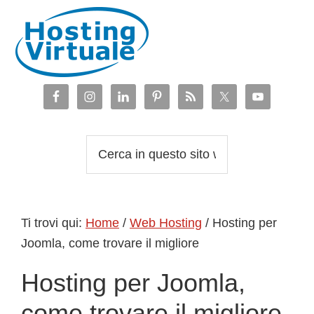
Passa
Passa
Passa
Passa
alla
al
alla
al
navigazione
contenuto
barra
piè
primaria
principale
laterale
di
primaria
pagina
Cerca
in
questo
sito
Ti trovi qui:
Home
/
Web Hosting
/
Hosting per
web
Joomla, come trovare il migliore
Hosting per Joomla,
come trovare il migliore