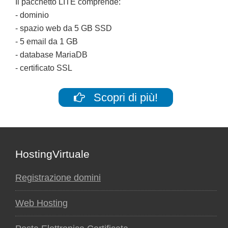
Il pacchetto LITE comprende:
- dominio
- spazio web da 5 GB SSD
- 5 email da 1 GB
- database MariaDB
- certificato SSL
Scopri di più!
Footer
HostingVirtuale
Registrazione domini
Web Hosting