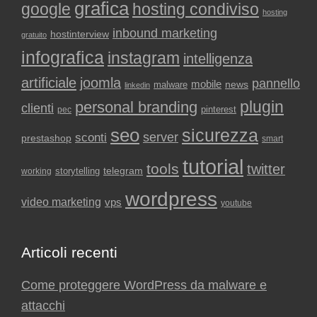
grafica
google
hosting condiviso
hosting
inbound marketing
hostinterview
gratuito
infografica
instagram
intelligenza
artificiale
joomla
pannello
mobile
news
malware
linkedin
plugin
personal branding
clienti
pinterest
pec
seo
sicurezza
sconti
server
prestashop
smart
tutorial
tools
twitter
storytelling
telegram
working
wordpress
video marketing
vps
youtube
Articoli recenti
Come proteggere WordPress da malware e
attacchi