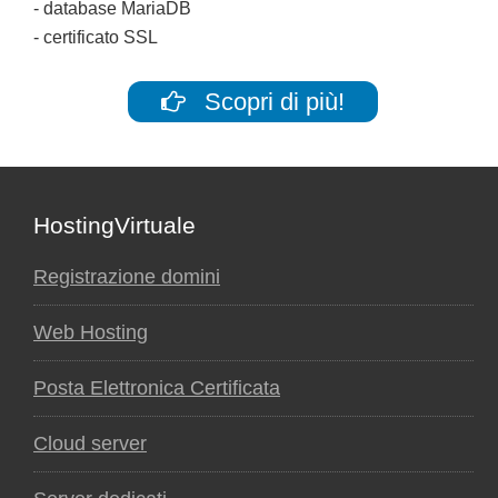
- database MariaDB
- certificato SSL
Scopri di più!
Footer
HostingVirtuale
Registrazione domini
Web Hosting
Posta Elettronica Certificata
Cloud server