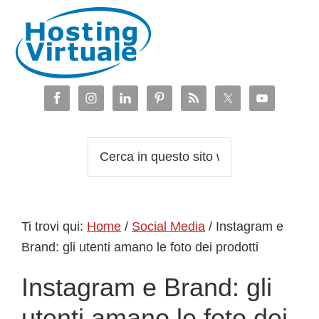
Passa
Passa
Passa
Passa
alla
al
alla
al
navigazione
contenuto
barra
piè
primaria
principale
laterale
di
primaria
pagina
Cerca
in
questo
sito
Ti trovi qui:
Home
/
Social Media
/
Instagram e
web
Brand: gli utenti amano le foto dei prodotti
Instagram e Brand: gli
utenti amano le foto dei