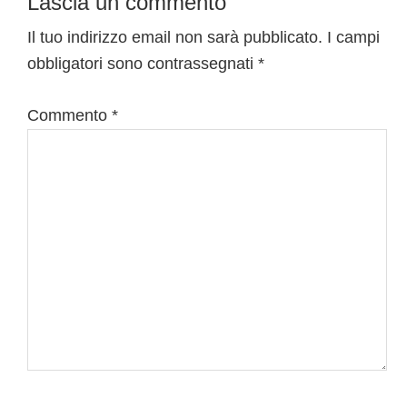
Interazioni
Lascia un commento
del
Il tuo indirizzo email non sarà pubblicato.
I campi
obbligatori sono contrassegnati
*
lettore
Commento
*