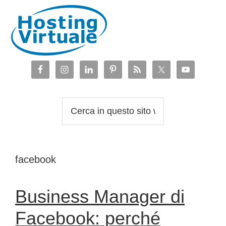
Passa
Passa
Passa
Passa
alla
al
alla
al
navigazione
contenuto
barra
piè
primaria
principale
laterale
di
primaria
pagina
Cerca
in
questo
sito
facebook
web
Business Manager di
Facebook: perché