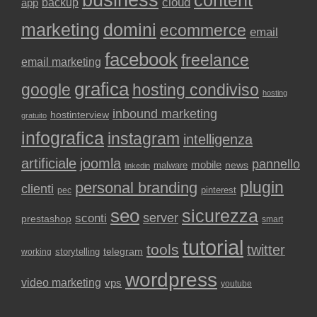
backup
cloud
app
marketing
domini
ecommerce
email
facebook
freelance
email marketing
grafica
google
hosting condiviso
hosting
inbound marketing
hostinterview
gratuito
infografica
instagram
intelligenza
artificiale
joomla
pannello
mobile
news
malware
linkedin
plugin
personal branding
clienti
pinterest
pec
seo
sicurezza
sconti
server
prestashop
smart
tutorial
tools
twitter
storytelling
telegram
working
wordpress
video marketing
vps
youtube