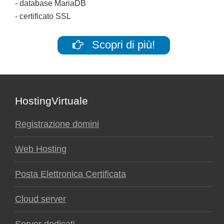
- database MariaDB
- certificato SSL
Scopri di più!
Footer
HostingVirtuale
Registrazione domini
Web Hosting
Posta Elettronica Certificata
Cloud server
Server dedicati