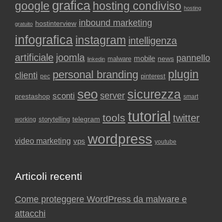
grafica
google
hosting condiviso
hosting
inbound marketing
hostinterview
gratuito
infografica
instagram
intelligenza
artificiale
joomla
pannello
mobile
news
malware
linkedin
plugin
personal branding
clienti
pinterest
pec
seo
sicurezza
sconti
server
prestashop
smart
tutorial
tools
twitter
storytelling
telegram
working
wordpress
video marketing
vps
youtube
Articoli recenti
Come proteggere WordPress da malware e
attacchi