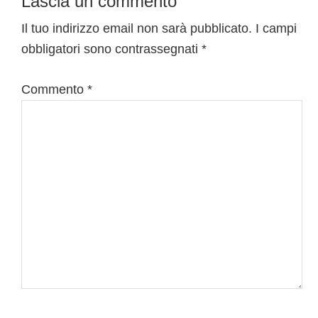
Interazioni
Lascia un commento
del
Il tuo indirizzo email non sarà pubblicato.
I campi
obbligatori sono contrassegnati
*
lettore
Commento
*