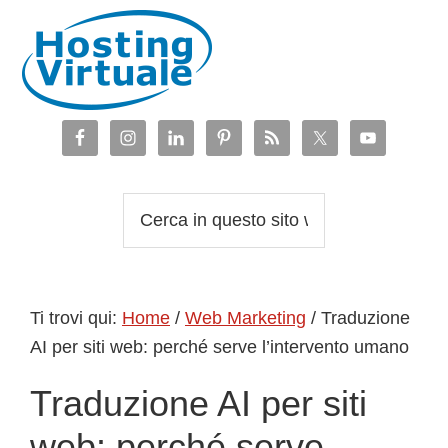
Passa
Passa
Passa
Passa
alla
al
alla
al
navigazione
contenuto
barra
piè
primaria
principale
laterale
di
primaria
pagina
Cerca
in
questo
sito
Ti trovi qui:
Home
/
Web Marketing
/
Traduzione
web
AI per siti web: perché serve l’intervento umano
Traduzione AI per siti
web: perché serve