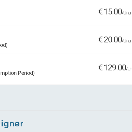
€ 15.00
/Una 
€ 20.00
/Una 
iod)
€ 129.00
/Un
emption Period)
igner