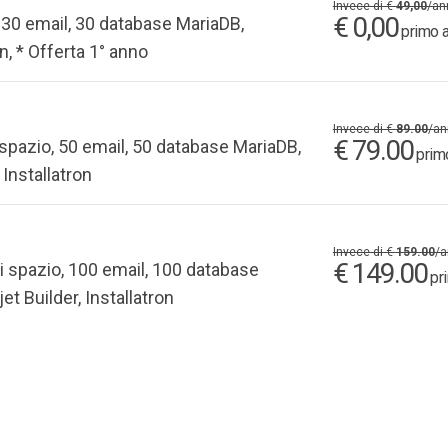
Invece di €
49,00
/an
€ 0,00
 30 email, 30 database MariaDB,
primo a
on, * Offerta 1° anno
Invece di €
89.00
/an
€ 79.00
spazio, 50 email, 50 database MariaDB,
prim
 Installatron
Invece di €
159.00
/a
€ 149.00
i spazio, 100 email, 100 database
pr
et Builder, Installatron