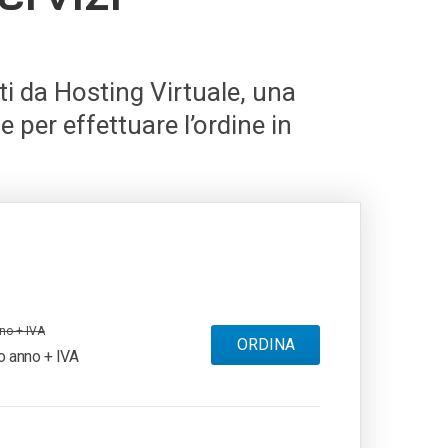
rti da Hosting Virtuale, una
e per effettuare l’ordine in
no + IVA
ORDINA
o anno + IVA