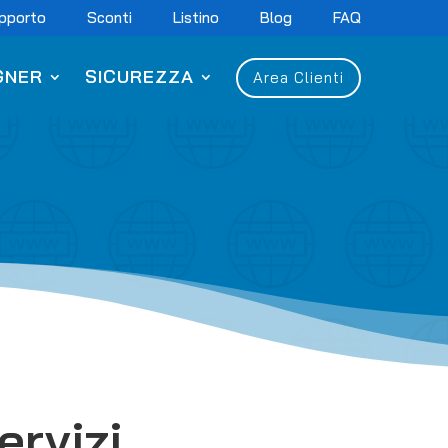
pporto
Sconti
Listino
Blog
FAQ
GNER
SICUREZZA
Area Clienti
ervizi