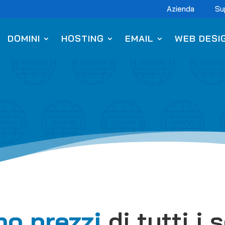
Azienda
Su
DOMINI
HOSTING
EMAIL
WEB DESI
no prezzi
di tutti i s