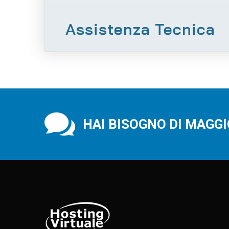
Assistenza Tecnica

HAI BISOGNO DI MAGG