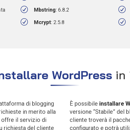
R
R
sta
Mbstring
: 6.8.2
R
R
Mcrypt
: 2.5.8
installare WordPress
in 
iattaforma di blogging
È possibile
installare 
ichieste in merito alla
versione “Stabile” del bl
ffre il servizio di
cliente troverà il pacch
u richiesta del cliente
configurato e potrà utili