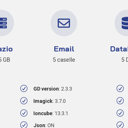


azio
Email
Data
5 GB
5 caselle
5 
R
R
GD version
: 2.3.3
R
R
Imagick
: 3.7.0
R
R
Ioncube
: 13.3.1
R
R
Json
: ON