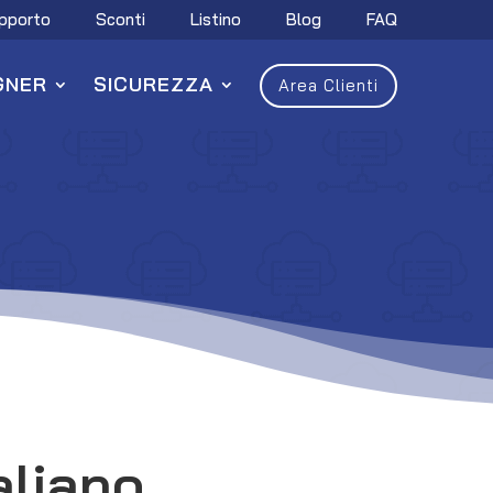
pporto
Sconti
Listino
Blog
FAQ
GNER
SICUREZZA
Area Clienti
aliano