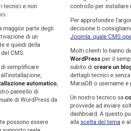
i tecnici e non
controllo per installare
ci.
Per approfondire l’argo
la maggior parte degli
decisione ti consigliamo
tivazione di un
Joomla: quale CMS ope
e e quindi della
Molti clienti lo hanno de
no del CMS.
WordPress
per il semp
di semplificare
subito di
creare un bl
all’installazione,
dettagli tecnici e senza 
stallazione automatico
,
MariaDB o username e p
tro pannello di
Un nostro tecnico sa
c
anuale di WordPress da
provvede ad inviare solt
dashboard. A questo pun
nte possono essere
alla
scelta del tema
e al
 supporto reale.