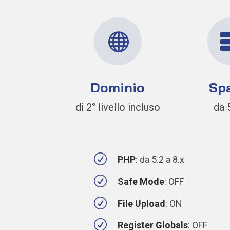

Dominio
Sp
di 2° livello incluso
da 
R
PHP
: da 5.2 a 8.x
R
Safe Mode
: OFF
R
File Upload
: ON
R
Register Globals
: OFF