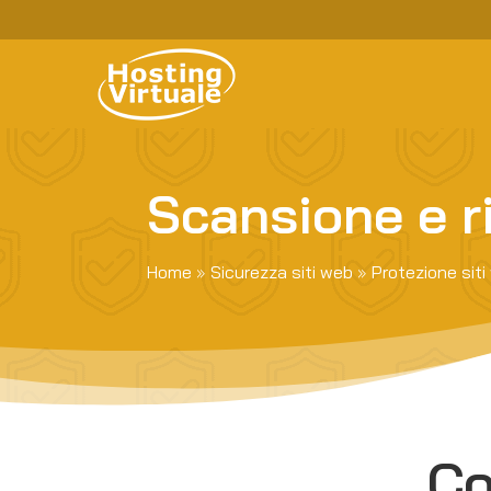
Scansione e 
Home
»
Sicurezza siti web
»
Protezione sit
Co