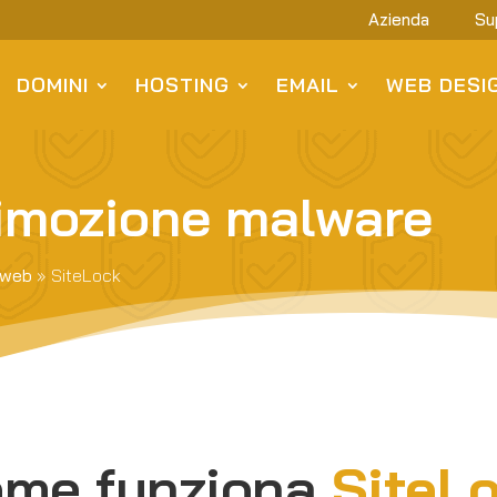
Azienda
Su
DOMINI
HOSTING
EMAIL
WEB DESI
rimozione malware
i web
»
SiteLock
me funziona
SiteL