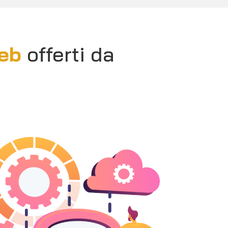
web
offerti da