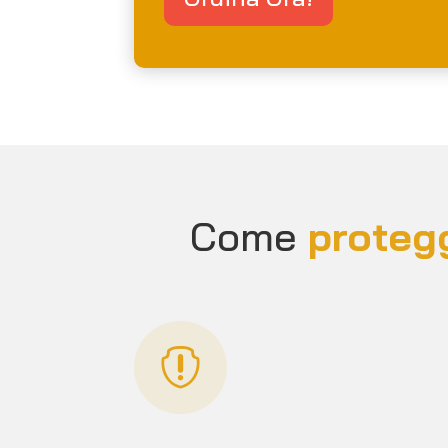
Come
protegg
