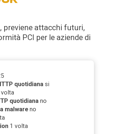
, previene attacchi futuri,
ormità PCI per le aziende di
5
HTTP quotidiana
si
 volta
TP quotidiana
no
ca malware
no
ta
ion
1 volta