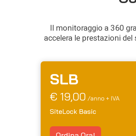
Il monitoraggio a 360 grad
accelera le prestazioni del
SLB
€ 19,00
/anno + IVA
SiteLock Basic
Ordina Ora!