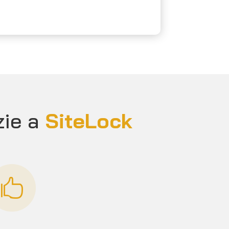
zie a
SiteLock
