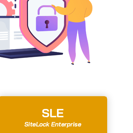
SLE
SiteLock Enterprise