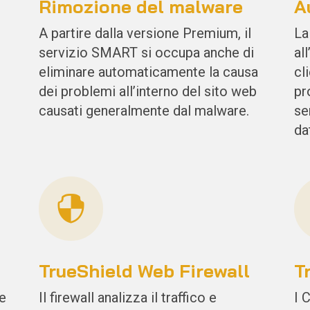
Rimozione del malware
A
A partire dalla versione Premium, il
La
servizio SMART si occupa anche di
al
eliminare automaticamente la causa
cl
dei problemi all’interno del sito web
pr
causati generalmente dal malware.
se
da

TrueShield Web Firewall
T
e
Il firewall analizza il traffico e
I 