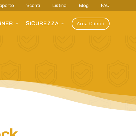
pporto
Sconti
Listino
Blog
FAQ
GNER
SICUREZZA
Area Clienti
ock