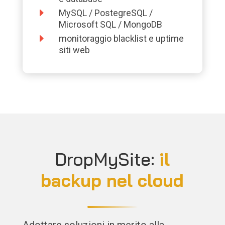
E
MySQL / PostegreSQL /
Microsoft SQL / MongoDB
E
monitoraggio blacklist e uptime
siti web
DropMySite:
il
backup nel cloud