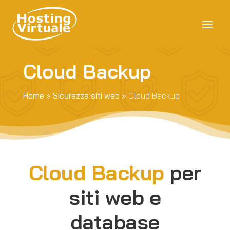
Cloud Backup
Home
»
Sicurezza siti web
»
Cloud Backup
Cloud Backup
per
siti web e
database