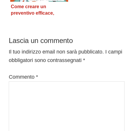
Come creare un
preventivo efficace,
consigli per web designer
Interazioni
Lascia un commento
del
Il tuo indirizzo email non sarà pubblicato.
I campi
obbligatori sono contrassegnati
*
lettore
Commento
*