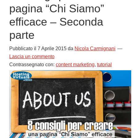
pagina “Chi Siamo”
efficace – Seconda
parte
Pubblicato il
7 Aprile 2015
da
Nicola Carmignani
Lascia un commento
Contrassegnato con:
content marketing
,
tutorial