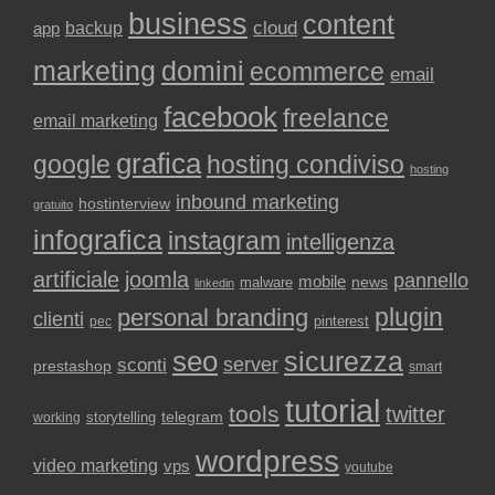
business
content
backup
cloud
app
marketing
domini
ecommerce
email
facebook
freelance
email marketing
grafica
google
hosting condiviso
hosting
inbound marketing
hostinterview
gratuito
infografica
instagram
intelligenza
artificiale
joomla
pannello
mobile
news
malware
linkedin
plugin
personal branding
clienti
pinterest
pec
seo
sicurezza
sconti
server
prestashop
smart
tutorial
tools
twitter
storytelling
telegram
working
wordpress
video marketing
vps
youtube