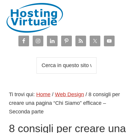
Passa
Passa
Passa
Passa
alla
al
alla
al
navigazione
contenuto
barra
piè
primaria
principale
laterale
di
primaria
pagina
Cerca
in
questo
sito
Ti trovi qui:
Home
/
Web Design
/
8 consigli per
web
creare una pagina “Chi Siamo” efficace –
Seconda parte
8 consigli per creare una