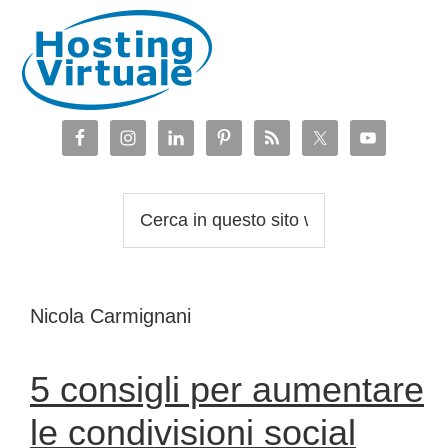
Passa
Passa
Passa
Passa
alla
al
alla
al
navigazione
contenuto
barra
piè
primaria
principale
laterale
di
primaria
pagina
Cerca
in
questo
sito
Nicola Carmignani
web
5 consigli per aumentare
le condivisioni social