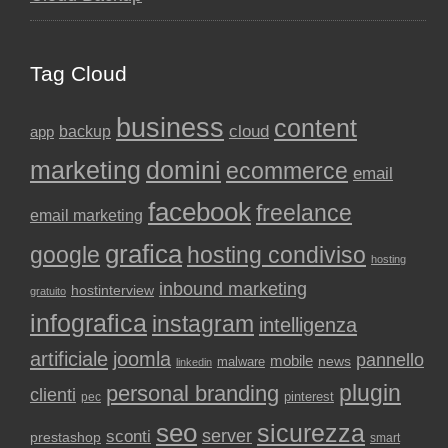
Tag Cloud
business
content
backup
cloud
app
marketing
domini
ecommerce
email
facebook
freelance
email marketing
grafica
google
hosting condiviso
hosting
inbound marketing
hostinterview
gratuito
infografica
instagram
intelligenza
artificiale
joomla
pannello
mobile
news
malware
linkedin
plugin
personal branding
clienti
pinterest
pec
seo
sicurezza
sconti
server
prestashop
smart