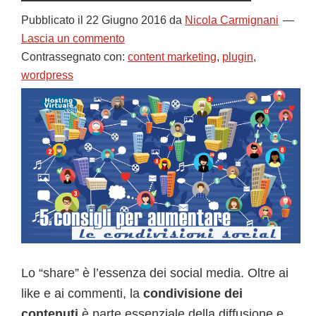
Pubblicato il
22 Giugno 2016
da
Nicola Carmignani
Lascia un commento
Contrassegnato con:
content marketing
,
plugin
,
wordpress
Lo “share” è l’essenza dei social media. Oltre ai
like e ai commenti, la
condivisione dei
contenuti
è parte essenziale della diffusione e